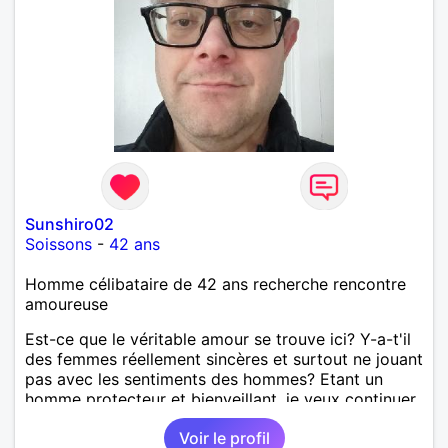
Sunshiro02
Soissons
-
42 ans
Homme célibataire de 42 ans recherche rencontre
amoureuse
Est-ce que le véritable amour se trouve ici? Y-a-t'il
des femmes réellement sincères et surtout ne jouant
pas avec les sentiments des hommes? Etant un
homme protecteur et bienveillant, je veux continuer
d'y croire et pouvoir enfin former la petite famille
Voir le profil
que je désir temps. Faux profil, profiteuse et autres