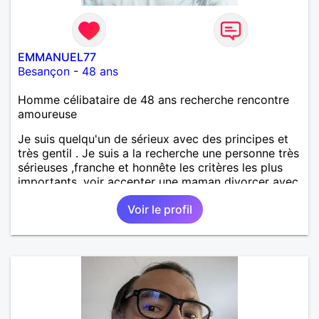
EMMANUEL77
Besançon
-
48 ans
Homme célibataire de 48 ans recherche rencontre
amoureuse
Je suis quelqu'un de sérieux avec des principes et
très gentil . Je suis a la recherche une personne très
sérieuses ,franche et honnête les critères les plus
importants, voir accepter une maman divorcer avec
son enfant il n y a aucun problème. S' abstenir au
Voir le profil
personne non sérieuse merci. Recherche dans un
premier temps dialogue et apprendre à connaître la
personne puis dans un deuxième temps relation plus
sérieuse a voir une vie a deux. (2017 )Ma situation
professionnelle et agent de sécurité privée et
agents SIAP1. ET télésurveillance et vidéo
protection dans les casino supermarché. en CDI
Mes passions. Sont la robotique ,vtt ,Echeque