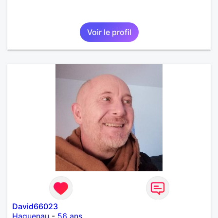
Voir le profil
David66023
Haguenau
-
56 ans