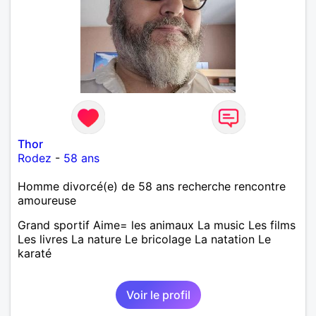
,astronomie . Service militaire belfort 35 régiment d
infanterie et engager sur 5 ans.de (1998 a 2003.)
Divers je fait en moyenne 6 km de marche par jour
a pieds. A la fin de mon travail a mon domicile. J 'ai
un rêve cet de construire une vie a deux en
harmonie. Si je pourrais lui décrocher la lune je le
ferais. A chaque fois que je vois un beau ciel étoilé
je rêve d' être avec quelqu'un.
Thor
Rodez
-
58 ans
Homme divorcé(e) de 58 ans recherche rencontre
amoureuse
Grand sportif Aime= les animaux La music Les films
Les livres La nature Le bricolage La natation Le
karaté
Voir le profil