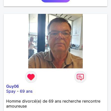
joyeuseté passer votre chemin, vous ne
m'intéressez pas du tout!
Guy06
Spay
-
69 ans
Homme divorcé(e) de 69 ans recherche rencontre
amoureuse