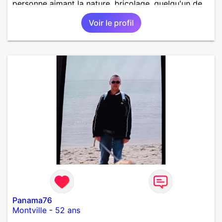
personne aimant la nature ,bricolage ,quelqu'un de
simple et naturel à vos claviers mesdames
Voir le profil
Panama76
Montville
-
52 ans