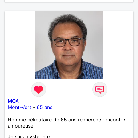
MOA
Mont-Vert
-
65 ans
Homme célibataire de 65 ans recherche rencontre
amoureuse
Je suis mysterieux