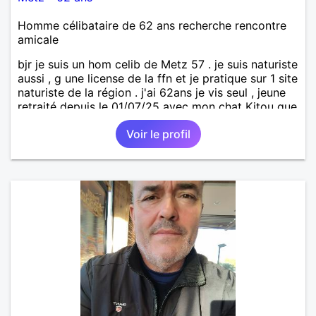
Homme célibataire de 62 ans recherche rencontre
amicale
bjr je suis un hom celib de Metz 57 . je suis naturiste
aussi , g une license de la ffn et je pratique sur 1 site
naturiste de la région . j'ai 62ans je vis seul , jeune
retraité depuis le 01/07/25 avec mon chat Kitou que
j'ai adopté en 04/2023 , je recherche une femme
Voir le profil
pour amitié et compagnie , partager des moments
de détente , de loisirs et d'intimités dans le respect
mutuel sur ma région du 57/54.