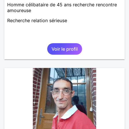
Homme célibataire de 45 ans recherche rencontre
amoureuse
Recherche relation sérieuse
Voir le profil