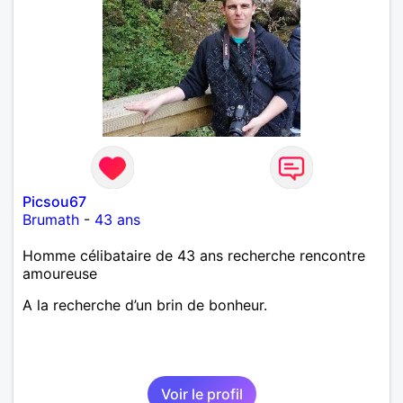
Picsou67
Brumath
-
43 ans
Homme célibataire de 43 ans recherche rencontre
amoureuse
A la recherche d’un brin de bonheur.
Voir le profil