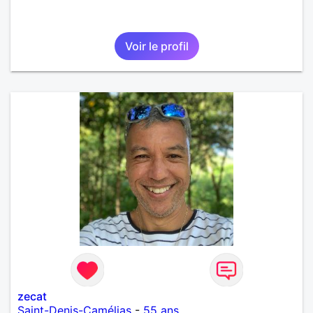
Voir le profil
zecat
Saint-Denis-Camélias
-
55 ans