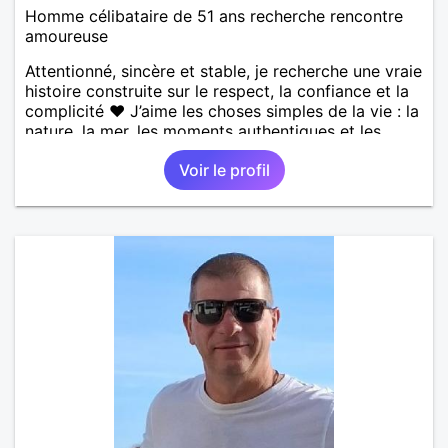
Homme célibataire de 51 ans recherche rencontre
amoureuse
Attentionné, sincère et stable, je recherche une vraie
histoire construite sur le respect, la confiance et la
complicité ❤️ J’aime les choses simples de la vie : la
nature, la mer, les moments authentiques et les
personnes au grand cœur 🌊🌿 Très câlin et
Voir le profil
affectueux, j’adore les petits moments de tendresse
et les calinous réguliers 😊❤️ La solitude finit parfois
par peser, alors si tu es en Nouvelle-Calédonie et
que tu crois encore à un amour vrai, prenons le
temps de discuter… et laissons l’avenir nous guider
🌹