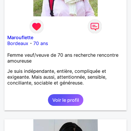
Marouflette
Bordeaux
-
70 ans
Femme veuf/veuve de 70 ans recherche rencontre
amoureuse
Je suis indépendante, entière, compliquée et
exigeante. Mais aussi, attentionnée, sensible,
conciliante, sociable et généreuse.
Voir le profil