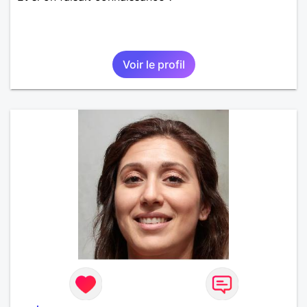
Voir le profil