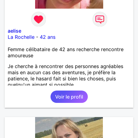
aelise
La Rochelle
-
42 ans
Femme célibataire de 42 ans recherche rencontre
amoureuse
Je cherche à rencontrer des personnes agréables
mais en aucun cas des aventures, je préfère la
patience, le hasard fait si bien les choses, puis
quelqu'un aimant si possible.
Voir le profil