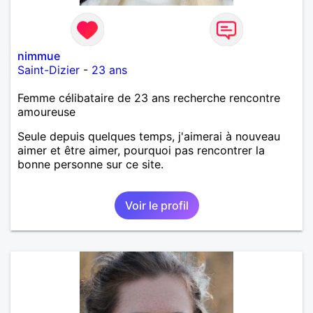
nimmue
Saint-Dizier
-
23 ans
Femme célibataire de 23 ans recherche rencontre
amoureuse
Seule depuis quelques temps, j'aimerai à nouveau
aimer et être aimer, pourquoi pas rencontrer la
bonne personne sur ce site.
Voir le profil