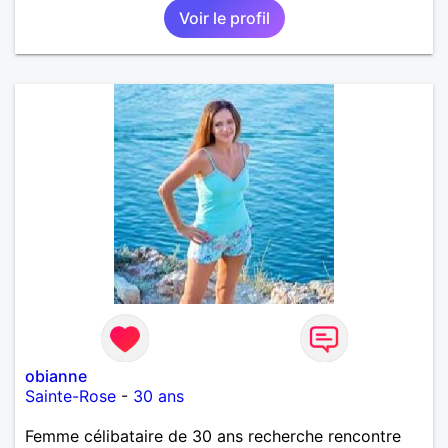
Voir le profil
obianne
Sainte-Rose
-
30 ans
Femme célibataire de 30 ans recherche rencontre