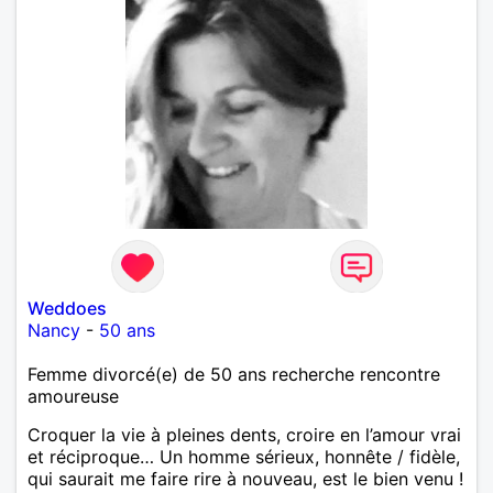
Weddoes
Nancy
-
50 ans
Femme divorcé(e) de 50 ans recherche rencontre
amoureuse
Croquer la vie à pleines dents, croire en l’amour vrai
et réciproque… Un homme sérieux, honnête / fidèle,
qui saurait me faire rire à nouveau, est le bien venu !