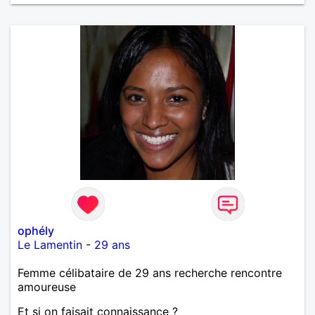
ophély
Le Lamentin
-
29 ans
Femme célibataire de 29 ans recherche rencontre
amoureuse
Et si on faisait connaissance ?