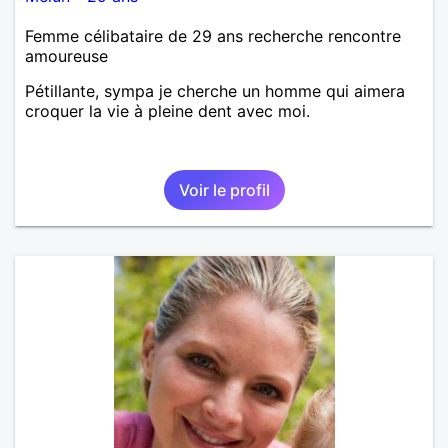
Femme célibataire de 29 ans recherche rencontre
amoureuse
Pétillante, sympa je cherche un homme qui aimera
croquer la vie à pleine dent avec moi.
Voir le profil