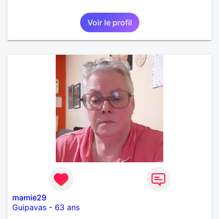
Voir le profil
mamie29
Guipavas
-
63 ans