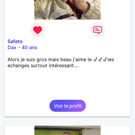
Safeto
Dax
-
40 ans
Alors je suis gros mais beau j'aime le 🎷🎷🎷les
echanges surtout intéressant....
Voir le profil