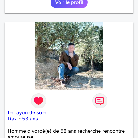
Voir le profil
importante à mes yeux mais peut se décliner en des
sentiments plus puissants. « Le temps fera son
œuvre » disait Arthur Schopenhauer, philosophe
allemand que j’adore. J’aime discuter sans pour
autant être trop locace. Je suis bourré de qualités
avec très peu de défauts. Je suis altruiste,
bienveillant, empathique, attentionné, honnête,
respectueux, doux de caractère et compréhensif : je
laisse « glisser » beaucoup de choses. Mais ne vous
m’éprenez pas Mesdames, si une personne que
j’aime me trahit une fois, il n’y aura pas de seconde
chance et je l’effacerai à « vitam eternam ».
Néanmoins, je suis un tout petit peu maniaque ainsi
qu’impatient. J’essaye de faire des efforts. Rien de
bien dramatique ! Du moins je le pense……Je suis un
homme facile à vivre. À vous si vous le souhaitez,
d’apprendre à me connaître davantage. J’en serai
ravi….A très bientôt je l’espère.
Le rayon de soleil
Dax
-
58 ans
Homme divorcé(e) de 58 ans recherche rencontre
amoureuse