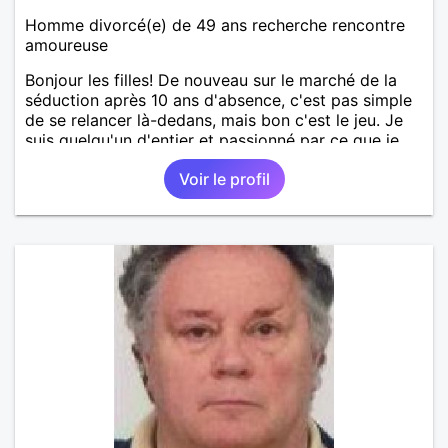
Homme divorcé(e) de 49 ans recherche rencontre
amoureuse
Bonjour les filles! De nouveau sur le marché de la
séduction après 10 ans d'absence, c'est pas simple
de se relancer là-dedans, mais bon c'est le jeu. Je
suis quelqu'un d'entier et passionné par ce que je
fais. Je suis propriétaire d'une belle ferme
Voir le profil
pédagogique avec plein d'animaux. Vous l'avez
compris, ma passion, c'est la nature en général, les
animaux, les arbres, le jardinage, la créativité, le
bricolage, etc ... Mon petit coin de paradis serait
idéal pour une maman avec de jeunes enfants ou
quelqu'un de proche de la nature. Je garde quand
même beaucoup de temps pour des sorties, je fais
un beau voyage tous les ans à l'étranger. J'aime
découvrir les paysages et cultures étrangères,
d'ailleurs les langues étrangères sont aussi ma
passion. J'ai 2 grands enfants déjà indépendants.
Pour le reste, je vous laisse découvrir. Au plaisir de
vous lire.