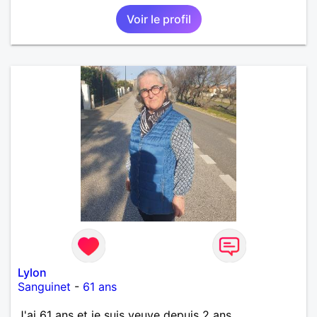
moi message. A bientôt.
Voir le profil
Lylon
Sanguinet
-
61 ans
J'ai 61 ans et je suis veuve depuis 2 ans