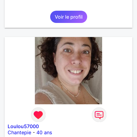
Voir le profil
Loulou57000
Chantepie
-
40 ans