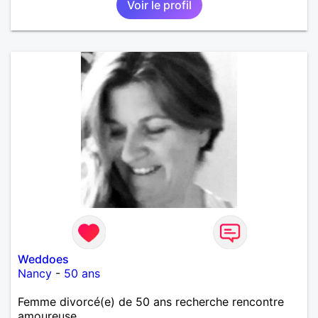
Voir le profil
deux et le désir de se revoir. Au plaisir de se
découvrir...
Weddoes
Nancy
-
50 ans
Femme divorcé(e) de 50 ans recherche rencontre
amoureuse