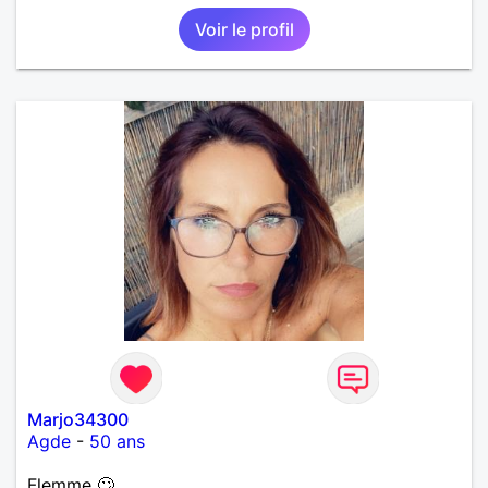
toute union .
Voir le profil
Marjo34300
Agde
-
50 ans
Flemme 🙄