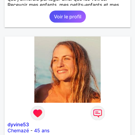
Recevoir mes enfants, mes petits-enfants et mes
amis. Bénévolat auprès des enfants à l’école, pour le
Voir le profil
cinéma indépendant... Se rencontrer, être à l’écoute,
échanger avec une personne de confiance, pour une
vie de partage, de tendresse. Les voyages et où
randonnées en France ou à l'étranger à deux en
dehors des sentiers battus me raviraient. Je
m'engage à répondre à votre message. Au plaisir de
vous lire.
dyvine53
Chemazé
-
45 ans