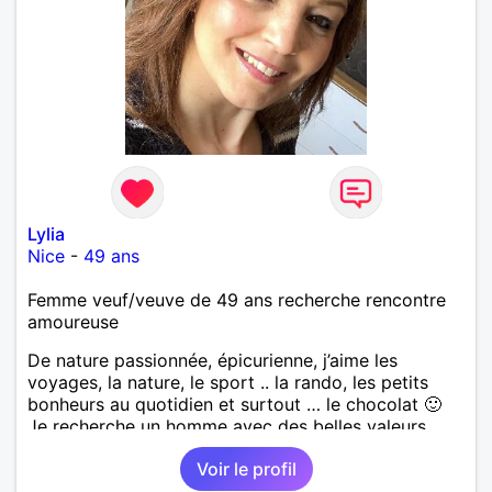
Lylia
Nice
-
49 ans
Femme veuf/veuve de 49 ans recherche rencontre
amoureuse
De nature passionnée, épicurienne, j’aime les
voyages, la nature, le sport .. la rando, les petits
bonheurs au quotidien et surtout … le chocolat 🙂
Je recherche un homme avec des belles valeurs,
respectueux, bienveillant. Une jolie rencontre, un
Voir le profil
feeling, une connexion, pour vivre une belle histoire
d’amour et profiter de ce que la vie peut nous offrir