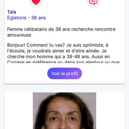
Tala
Egletons
-
38 ans
Femme célibataire de 38 ans recherche rencontre
amoureuse
Bonjour! Comment tu vas? Je suis optimiste, à
l'écoute, je voudrais aimer et d'etre aimée. Je
cherche mon homme qui a 38-48 ans. Aussi en
Correse en préférence ou dans son alentour vu que
je travaille en CDI et je ne peux pas souvent
Voir le profil
voyager loin. Merci. Bon chance à tout le monde.