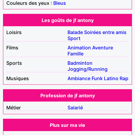
Couleurs des yeux :
Bleus
Les goûts de jf antony
Loisirs
Balade
Soirées entre amis
Sport
Films
Animation
Aventure
Famille
Sports
Badminton
Jogging/Running
Musiques
Ambiance
Funk
Latino
Rap
Profession de jf antony
Métier
Salarié
Plus sur ma vie