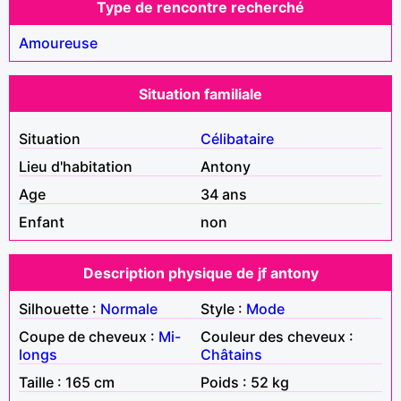
Type de rencontre recherché
Amoureuse
Situation familiale
Situation
Célibataire
Lieu d'habitation
Antony
Age
34 ans
Enfant
non
Description physique de jf antony
Silhouette :
Normale
Style :
Mode
Coupe de cheveux :
Mi-
Couleur des cheveux :
longs
Châtains
Taille : 165 cm
Poids : 52 kg