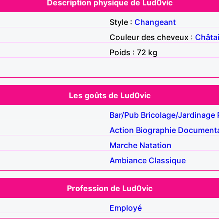
Description physique de Lud0vic
Style :
Changeant
Couleur des cheveux :
Châta
Poids : 72 kg
Les goûts de Lud0vic
Bar/Pub
Bricolage/Jardinage
Action
Biographie
Documenta
Marche
Natation
Ambiance
Classique
Profession de Lud0vic
Employé