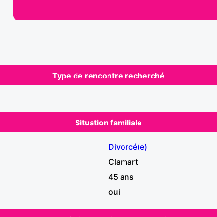
Type de rencontre recherché
Situation familiale
Divorcé(e)
Clamart
45 ans
oui