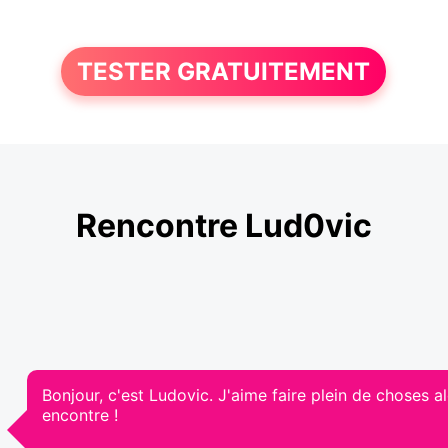
TESTER GRATUITEMENT
Rencontre Lud0vic
Bonjour, c'est Ludovic. J'aime faire plein de choses a
encontre !