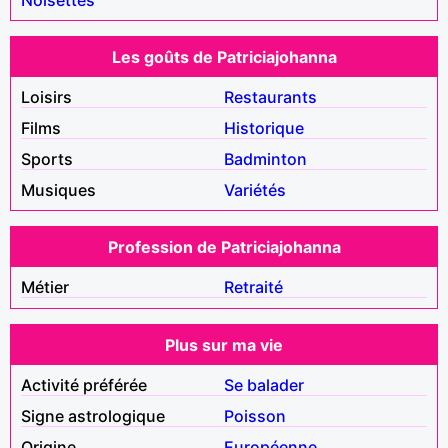
Les goûts de Patriciajohanna
Loisirs
Restaurants
Films
Historique
Sports
Badminton
Musiques
Variétés
Profession de Patriciajohanna
Métier
Retraité
Plus sur ma vie
Activité préférée
Se balader
Signe astrologique
Poisson
Origine
Européenne