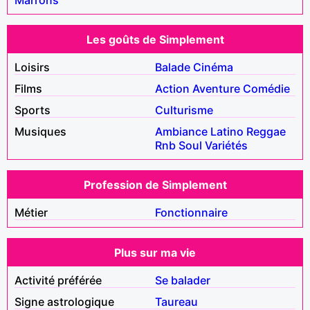
Les goûts de Simplement
Loisirs
Balade
Cinéma
Films
Action
Aventure
Comédie
Sports
Culturisme
Musiques
Ambiance
Latino
Reggae
Rnb
Soul
Variétés
Profession de Simplement
Métier
Fonctionnaire
Plus sur ma vie
Activité préférée
Se balader
Signe astrologique
Taureau