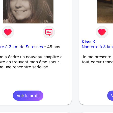
y
KisssK
re à 3 km de Suresnes
- 48 ans
Nanterre à 3 km
e a écrire un nouveau chapitre a
Je me présente B
vre en trouvant mon âme soeur.
tout coeur renco
e une rencontre serieuse
Voir le profil
V