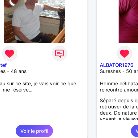
tef
ALBATOR1976
es - 48 ans
Suresnes - 50 a
u sur ce site, je vais voir ce que
Homme célibatai
r me réserve...
rencontre amou
Séparé depuis qu
retrouver de la 
deux. De nature 
voyant la vie ave
m'épanouis dans
Voir le profil
V
j'entreprends.