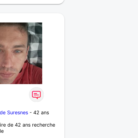
de Suresnes
- 42 ans
re de 42 ans recherche
le