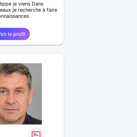
lippe je viens Dans
aux je recherche à faire
onnaissances
oir le profil