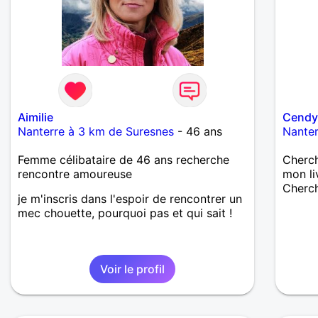
Aimilie
Cend
Nanterre à 3 km de Suresnes
- 46 ans
Nanter
Femme célibataire de 46 ans recherche
Cherch
rencontre amoureuse
mon li
Cherch
je m'inscris dans l'espoir de rencontrer un
mec chouette, pourquoi pas et qui sait !
Voir le profil