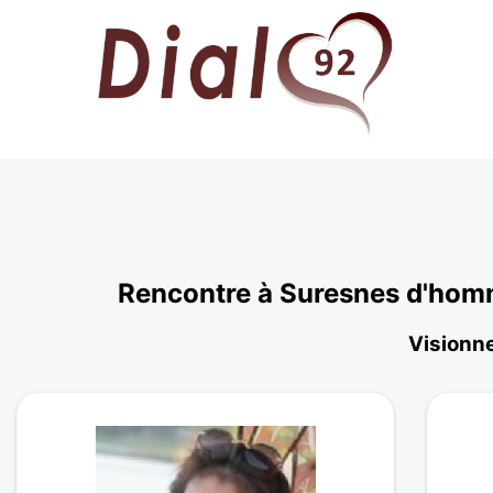
Rencontre à Suresnes d'homm
Visionne