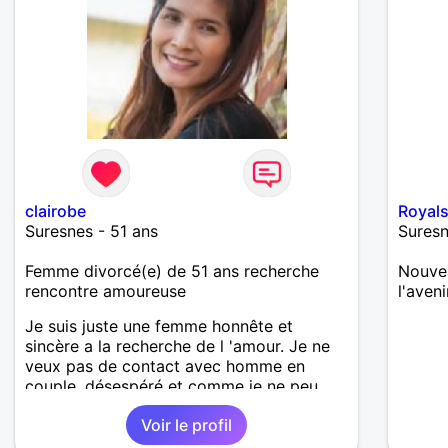
clairobe
Royals
Suresnes - 51 ans
Suresn
Femme divorcé(e) de 51 ans recherche
Nouvea
rencontre amoureuse
l'aveni
Je suis juste une femme honnête et
sincère a la recherche de l 'amour. Je ne
veux pas de contact avec homme en
couple, désespéré et comme je ne peu
parler a tout le monde mon choix se porte
Voir le profil
essentiellement pour ceux qui sont prêt
de chez moi.