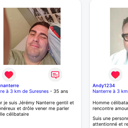
nanterre
Andy1234
re à 3 km de Suresnes
- 35 ans
Nanterre à 3 km
r je suis Jérémy Nanterre gentil et
Homme célibatai
énéreux et drôle vener me parler
rencontre amou
lle célibataire
Suis une personn
attentionné et 