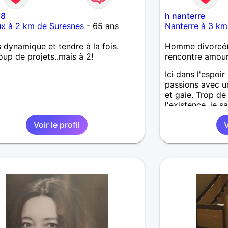
18
h nanterre
x à 2 km de Suresnes
- 65 ans
Nanterre à 3 km
s dynamique et tendre à la fois.
Homme divorcé(
up de projets..mais à 2!
rencontre amou
Ici dans l'espoi
passions avec u
et gaie. Trop de
l'existence, je s
quelqu'un de bie
Voir le profil
V