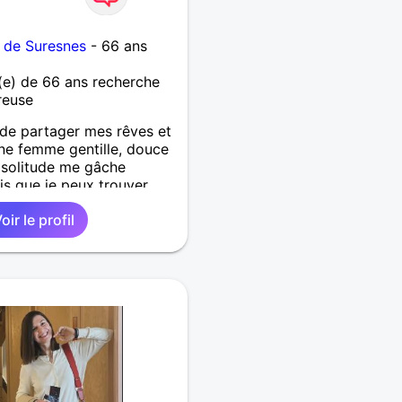
 de Suresnes
- 66 ans
e) de 66 ans recherche
reuse
r de partager mes rêves et
ne femme gentille, douce
 solitude me gâche
ais que je peux trouver
n. A très bientôt.
oir le profil