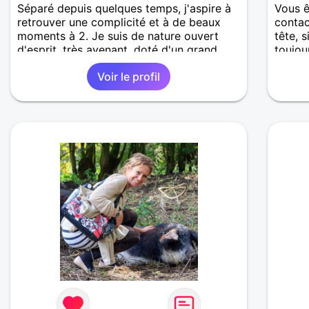
Séparé depuis quelques temps, j'aspire à
Vous ê
retrouver une complicité et à de beaux
contac
moments à 2. Je suis de nature ouvert
tête, 
d'esprit, très avenant, doté d'un grand
toujou
sens de l'humour et toujours prêt à aider.
Voir le profil
J'aime la vie, les découvertes, les balades,
les voyages, le jogging, la randonnée, la
marche rapide.