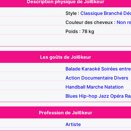
Description physique de Jol6keur
Style :
Classique
Branché
Déc
Couleur des cheveux :
Non r
Poids : 78 kg
Les goûts de Jol6keur
Balade
Karaoké
Soirées entre
Action
Documentaire
Divers
Handball
Marche
Natation
Blues
Hip-hop
Jazz
Opéra
Ra
Profession de Jol6keur
Artiste