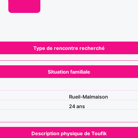
Type de rencontre recherché
Situation familiale
Rueil-Malmaison
24 ans
Description physique de Toufik