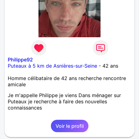
Philippe92
Puteaux à 5 km de Asnières-sur-Seine
- 42 ans
Homme célibataire de 42 ans recherche rencontre
amicale
Je m'appelle Philippe je viens Dans ménager sur
Puteaux je recherche à faire des nouvelles
connaissances
Voir le profil