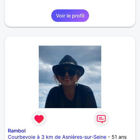
Voir le profil
Rambol
Courbevoie à 3 km de Asnières-sur-Seine
- 51 ans