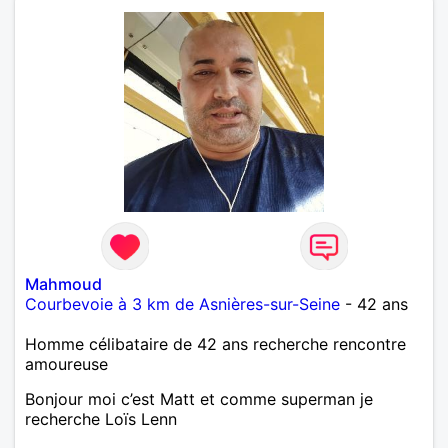
Mahmoud
Courbevoie à 3 km de Asnières-sur-Seine
- 42 ans
Homme célibataire de 42 ans recherche rencontre
amoureuse
Bonjour moi c’est Matt et comme superman je
recherche Loïs Lenn