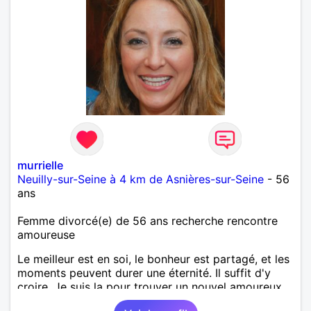
murrielle
Neuilly-sur-Seine à 4 km de Asnières-sur-Seine
- 56
ans
Femme divorcé(e) de 56 ans recherche rencontre
amoureuse
Le meilleur est en soi, le bonheur est partagé, et les
moments peuvent durer une éternité. Il suffit d'y
croire. Je suis la pour trouver un nouvel amoureux
sans trop presser les choses même si la solitude est