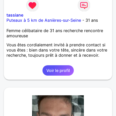
tassiane
Puteaux à 5 km de Asnières-sur-Seine
- 31 ans
Femme célibataire de 31 ans recherche rencontre
amoureuse
Vous êtes cordialement invité à prendre contact si
vous êtes : bien dans votre tête, sincère dans votre
recherche, toujours prêt à donner et à recevoir.
Voir le profil