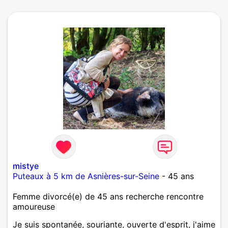
mistye
Puteaux à 5 km de Asnières-sur-Seine
- 45 ans
Femme divorcé(e) de 45 ans recherche rencontre
amoureuse
Je suis spontanée, souriante, ouverte d'esprit, j'aime