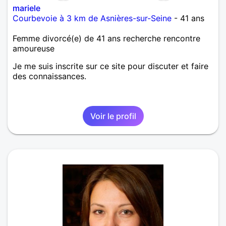
mariele
Courbevoie à 3 km de Asnières-sur-Seine
- 41 ans
Femme divorcé(e) de 41 ans recherche rencontre
amoureuse
Je me suis inscrite sur ce site pour discuter et faire
des connaissances.
Voir le profil