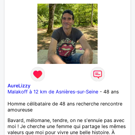
AureLizzy
Malakoff à 12 km de Asnières-sur-Seine
- 48 ans
Homme célibataire de 48 ans recherche rencontre
amoureuse
Bavard, mélomane, tendre, on ne s'ennuie pas avec
moi ! Je cherche une femme qui partage les mêmes
valeurs que moi pour vivre une belle histoire. À