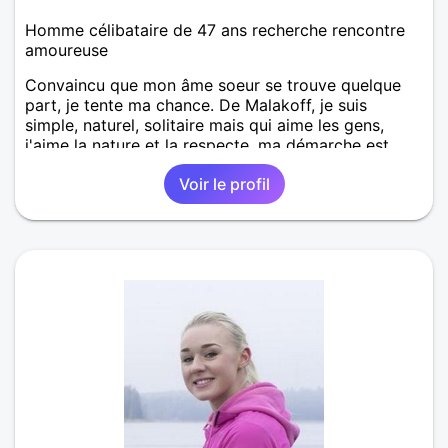
Homme célibataire de 47 ans recherche rencontre
amoureuse
Convaincu que mon âme soeur se trouve quelque
part, je tente ma chance. De Malakoff, je suis
simple, naturel, solitaire mais qui aime les gens,
j'aime la nature et la respecte, ma démarche est
sérieuse et j'aimerais rencontrer une personne
Voir le profil
sincère...