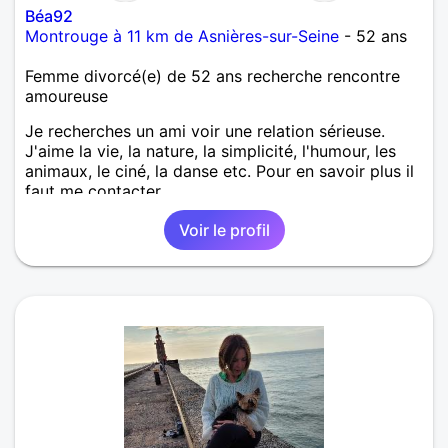
Béa92
Montrouge à 11 km de Asnières-sur-Seine
- 52 ans
Femme divorcé(e) de 52 ans recherche rencontre
amoureuse
Je recherches un ami voir une relation sérieuse.
J'aime la vie, la nature, la simplicité, l'humour, les
animaux, le ciné, la danse etc. Pour en savoir plus il
faut me contacter.
Voir le profil