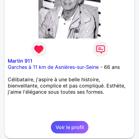
Martin 911
Garches à 11 km de Asnières-sur-Seine
- 66 ans
Célibataire, j'aspire à une belle histoire,
bienveillante, complice et pas compliqué. Esthète,
j'aime l'élégance sous toutes ses formes.
Voir le profil