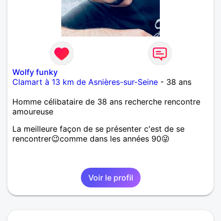
Wolfy funky
Clamart à 13 km de Asnières-sur-Seine
- 38 ans
Homme célibataire de 38 ans recherche rencontre
amoureuse
La meilleure façon de se présenter c'est de se
rencontrer😉comme dans les années 90😜
Voir le profil