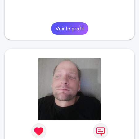
Voir le profil