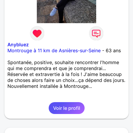
Anybluez
Montrouge à 11 km de Asnières-sur-Seine
- 63 ans
Spontanée, positive, souhaite rencontrer l'homme
qui me comprendra et que je comprendrai...
Réservée et extravertie à la fois ! J'aime beaucoup
de choses alors faire un choix...ça dépend des jours.
Nouvellement installée à Montrouge...
Voir le profil